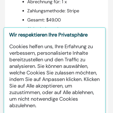
Abrechnung für:
1 x
Zahlungsmethode:
Stripe
Gesamt:
$49.00
Sicherheitscode:
Wir respektieren Ihre Privatsphäre
5e57ab924adf5
Cookies helfen uns, Ihre Erfahrung zu
verbessern, personalisierte Inhalte
bereitzustellen und den Traffic zu
Zusätzliche
analysieren. Sie können auswählen,
Informationen:
welche Cookies Sie zulassen möchten,
indem Sie auf
Anpassen
klicken. Klicken
GREENSTAT HYDROGEN SRI LANKA
Sie auf
Alle akzeptieren
, um
IS DEDICATED TO MAKING GREEN
zuzustimmen, oder auf
Alle ablehnen
,
HAPPEN CLEAN HYDROGEN
um nicht notwendige Cookies
PRODUCTION AT INDUSTRIAL
abzulehnen.
SCALE GLOBALLY.