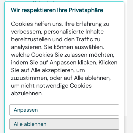
Sicherheitscode:
Wir respektieren Ihre Privatsphäre
5e35e805864b2
Cookies helfen uns, Ihre Erfahrung zu
verbessern, personalisierte Inhalte
bereitzustellen und den Traffic zu
Zusätzliche
analysieren. Sie können auswählen,
Informationen:
welche Cookies Sie zulassen möchten,
indem Sie auf
Anpassen
klicken. Klicken
GREENSTAT HYDROGEN SRI LANKA
Sie auf
Alle akzeptieren
, um
IS DEDICATED TO MAKING GREEN
zuzustimmen, oder auf
Alle ablehnen
,
HAPPEN CLEAN HYDROGEN
um nicht notwendige Cookies
PRODUCTION AT INDUSTRIAL
abzulehnen.
SCALE GLOBALLY.
Anpassen
Alle ablehnen